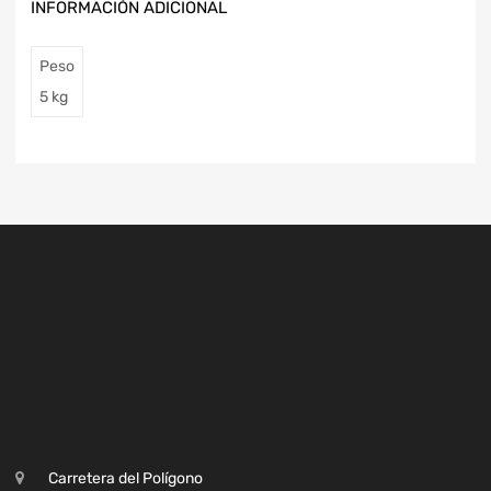
INFORMACIÓN ADICIONAL
Peso
5 kg
Carretera del Polígono
Cruce Guntín, Monforte de Lemos, Lugo
+34 649 206 757
+34 982 40 30 43
+34 670 580 567