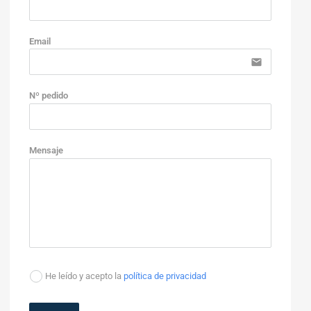
no-ic
Email
email
Nº pedido
Mensaje
He leído y acepto la
política de privacidad