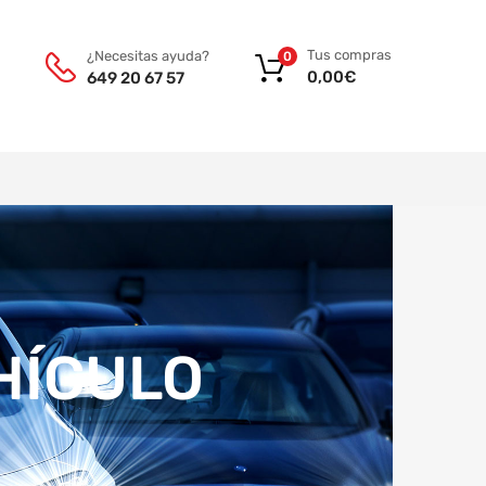
Tus compras
¿Necesitas ayuda?
0
0,00
€
649 20 67 57
EHÍCULO