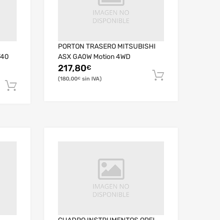
PORTON TRASERO MITSUBISHI
V40
ASX GA0W Motion 4WD
217,80
€
180,00
€