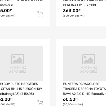
R COMPLETO RENAULT CLIO
CAJA CAMBIOS BMW SERIE 
ynamique
BERLINA E81E87 118d
15,00
363,00
€
€
,00
300,00
€
€
R COMPLETO MERCEDES-
PUNTERA PARAGOLPES
 CITAN BM 415 FURGÓN 109
TRASERA DERECHA TOYOTA
xtralang (A3) (415605)
RAV4 A2 2.0 D-4D Executiv
52,00
(2003-)
60,50
€
€
,00
50,00
€
€