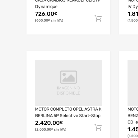
CAJA CAMBIOS RENAULT CLIO IV
MOTO
Dynamique
IV D
726,00
1.8
€
600,00
1.500
€
MOTOR COMPLETO OPEL ASTRA K
MOTO
BERLINA 5P Selective Start-Stop
BENZ
2.420,00
CDI e
€
1.4
2.000,00
€
1.200