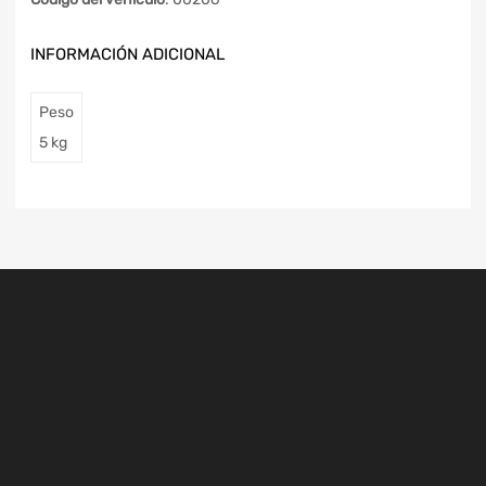
INFORMACIÓN ADICIONAL
Peso
5 kg
Carretera del Polígono
Cruce Guntín, Monforte de Lemos, Lugo
+34 649 206 757