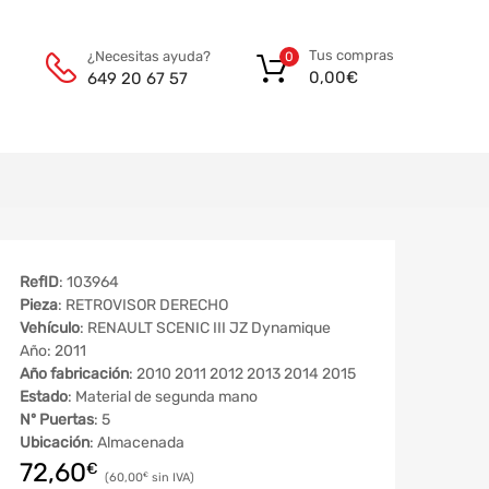
Tus compras
¿Necesitas ayuda?
0
0,00
€
649 20 67 57
RefID
: 103964
Pieza
: RETROVISOR DERECHO
Vehículo
: RENAULT SCENIC III JZ Dynamique
Año: 2011
Año fabricación
: 2010 2011 2012 2013 2014 2015
Estado
: Material de segunda mano
Nº Puertas
: 5
Ubicación
: Almacenada
72,60
€
60,00
€