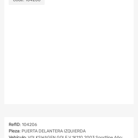
RefID
: 104206
Pieza
: PUERTA DELANTERA IZQUIERDA
Vehículo
: VOLKSWAGEN GOLF V 1K110.2003 Sportline Año: