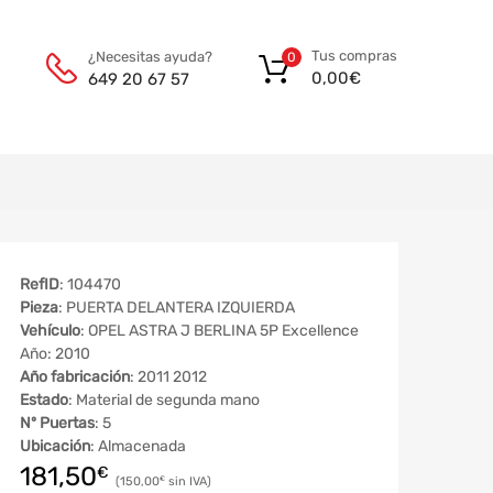
Tus compras
¿Necesitas ayuda?
0
0,00
€
649 20 67 57
RefID
: 104470
Pieza
: PUERTA DELANTERA IZQUIERDA
Vehículo
: OPEL ASTRA J BERLINA 5P Excellence
Año: 2010
Año fabricación
: 2011 2012
Estado
: Material de segunda mano
Nº Puertas
: 5
Ubicación
: Almacenada
181,50
€
150,00
€