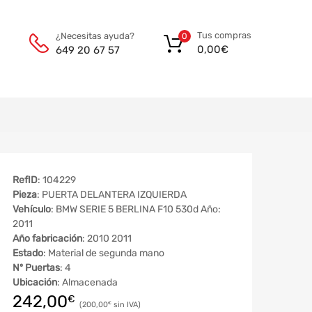
Tus compras
¿Necesitas ayuda?
0
0,00
€
649 20 67 57
RefID
: 104229
Pieza
: PUERTA DELANTERA IZQUIERDA
Vehículo
: BMW SERIE 5 BERLINA F10 530d Año:
2011
Año fabricación
: 2010 2011
Estado
: Material de segunda mano
Nº Puertas
: 4
Ubicación
: Almacenada
242,00
€
200,00
€