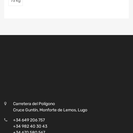
75 kg
Carretera del Polígono
Cruce Guntín, Monforte de Lemos, Lugo
+34 649 206 757
+34 982 40 30 43
+34 670 580 567
+34 672 063 324
lucia@desguacemanolo.es
De lunes a viernes de 08:00 a 16:00