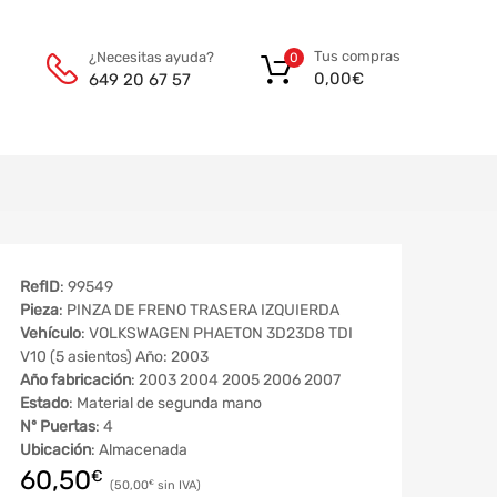
Tus compras
¿Necesitas ayuda?
0
0,00
€
649 20 67 57
RefID
: 99549
Pieza
: PINZA DE FRENO TRASERA IZQUIERDA
Vehículo
: VOLKSWAGEN PHAETON 3D23D8 TDI
V10 (5 asientos) Año: 2003
Año fabricación
: 2003 2004 2005 2006 2007
Estado
: Material de segunda mano
Nº Puertas
: 4
Ubicación
: Almacenada
60,50
€
50,00
€