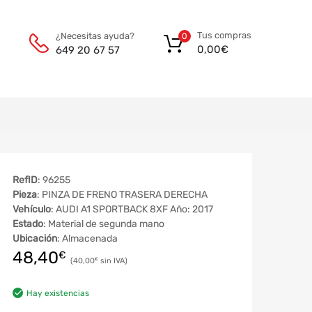
Tus compras
¿Necesitas ayuda?
0
0,00
€
649 20 67 57
RefID
: 96255
Pieza
: PINZA DE FRENO TRASERA DERECHA
Vehículo
: AUDI A1 SPORTBACK 8XF Año: 2017
Estado
: Material de segunda mano
Ubicación
: Almacenada
48,40
€
40,00
€
Hay existencias