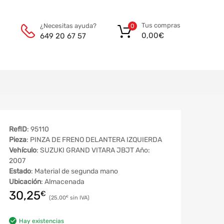
Tus compras
¿Necesitas ayuda?
0
0,00
€
649 20 67 57
RefID
: 95110
Pieza
: PINZA DE FRENO DELANTERA IZQUIERDA
Vehículo
: SUZUKI GRAND VITARA JBJT Año:
2007
Estado
: Material de segunda mano
Ubicación
: Almacenada
30,25
€
25,00
€
Hay existencias