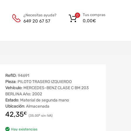
Tus compras
¿Necesitas ayuda?
0
0,00
€
649 20 67 57
RefID
: 94691
Pieza
: PILOTO TRASERO IZQUIERDO
Vehículo
: MERCEDES-BENZ CLASE C BM 203
BERLINA Año: 2002
Estado
: Material de segunda mano
Ubicación
: Almacenada
42,35
€
35,00
€
Hay existencias