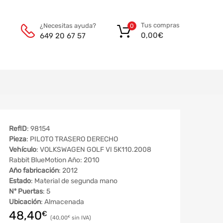
Tus compras
¿Necesitas ayuda?
0
0,00
€
649 20 67 57
RefID
: 98154
Pieza
: PILOTO TRASERO DERECHO
Vehículo
: VOLKSWAGEN GOLF VI 5K110.2008
Rabbit BlueMotion Año: 2010
Año fabricación
: 2012
Estado
: Material de segunda mano
Nº Puertas
: 5
Ubicación
: Almacenada
48,40
€
40,00
€