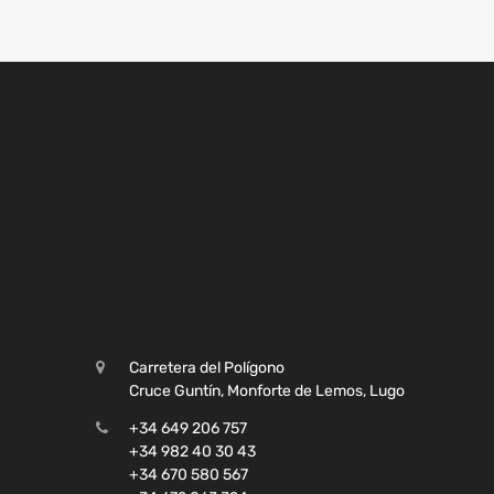
Carretera del Polígono
Cruce Guntín, Monforte de Lemos, Lugo
+34 649 206 757
+34 982 40 30 43
+34 670 580 567
+34 672 063 324
lucia@desguacemanolo.es
De lunes a viernes de 08:00 a 16:00