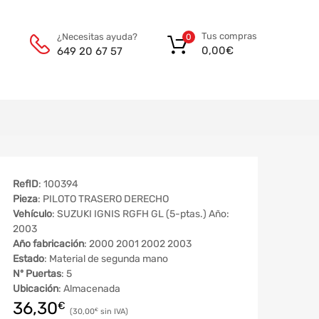
Tus compras
¿Necesitas ayuda?
0
0,00
€
649 20 67 57
RefID
: 100394
Pieza
: PILOTO TRASERO DERECHO
Vehículo
: SUZUKI IGNIS RGFH GL (5-ptas.) Año:
2003
Año fabricación
: 2000 2001 2002 2003
Estado
: Material de segunda mano
Nº Puertas
: 5
Ubicación
: Almacenada
36,30
€
30,00
€