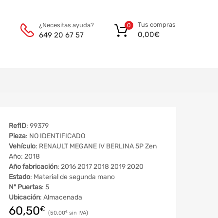
Tus compras
¿Necesitas ayuda?
0
0,00
€
649 20 67 57
RefID
: 99379
Pieza
: NO IDENTIFICADO
Vehículo
: RENAULT MEGANE IV BERLINA 5P Zen
Año: 2018
Año fabricación
: 2016 2017 2018 2019 2020
Estado
: Material de segunda mano
Nº Puertas
: 5
Ubicación
: Almacenada
60,50
€
50,00
€