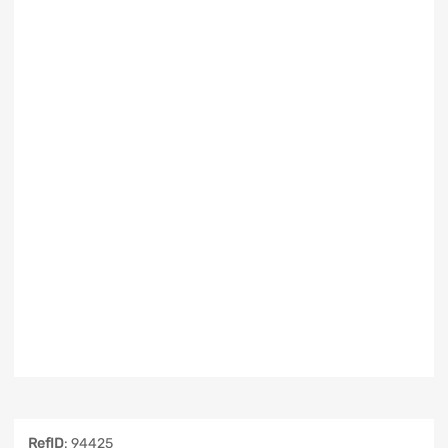
RefID
: 94425