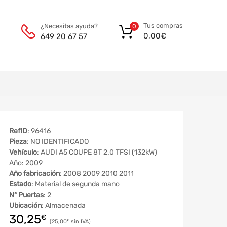
Tus compras
¿Necesitas ayuda?
0
0,00
€
649 20 67 57
RefID
: 96416
Pieza
: NO IDENTIFICADO
Vehículo
: AUDI A5 COUPE 8T 2.0 TFSI (132kW)
Año: 2009
Año fabricación
: 2008 2009 2010 2011
Estado
: Material de segunda mano
Nº Puertas
: 2
Ubicación
: Almacenada
30,25
€
25,00
€