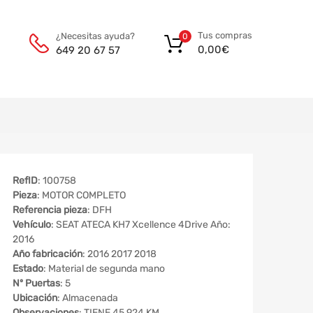
Tus compras
¿Necesitas ayuda?
0
0,00
€
649 20 67 57
RefID
: 100758
Pieza
: MOTOR COMPLETO
Referencia pieza
: DFH
Vehículo
: SEAT ATECA KH7 Xcellence 4Drive Año:
2016
Año fabricación
: 2016 2017 2018
Estado
: Material de segunda mano
Nº Puertas
: 5
Ubicación
: Almacenada
Observaciones
: TIENE 45.924 KM