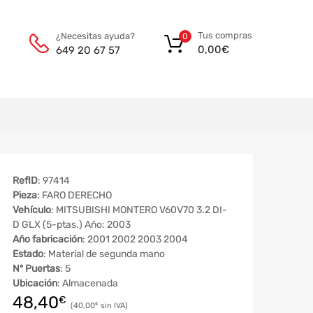
Tus compras
¿Necesitas ayuda?
0
0,00
€
649 20 67 57
RefID
: 97414
Pieza
: FARO DERECHO
Vehículo
: MITSUBISHI MONTERO V60V70 3.2 DI-
D GLX (5-ptas.) Año: 2003
Año fabricación
: 2001 2002 2003 2004
Estado
: Material de segunda mano
Nº Puertas
: 5
Ubicación
: Almacenada
48,40
€
40,00
€