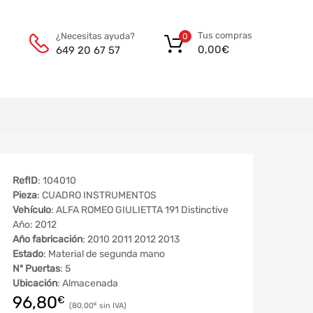
Tus compras
¿Necesitas ayuda?
0
0,00
€
649 20 67 57
RefID
: 104010
Pieza
: CUADRO INSTRUMENTOS
Vehículo
: ALFA ROMEO GIULIETTA 191 Distinctive
Año: 2012
Año fabricación
: 2010 2011 2012 2013
Estado
: Material de segunda mano
Nº Puertas
: 5
Ubicación
: Almacenada
96,80
€
80,00
€