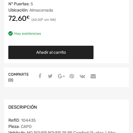
Nº Puertas
: 5
Ubicación
: Almacenada
72,60
€
60,00
€
Hay existencias
Añadir al carrito
COMPARTE
(0)
DESCRIPCIÓN
RefID
: 104435
Pieza
: CAPO
Vehículo
: MG ROVER ROVER 25 RF Comfort (5-ptas.) Año: