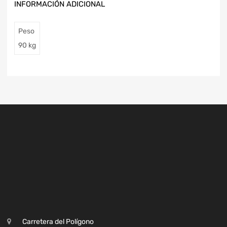
INFORMACIÓN ADICIONAL
Peso
90 kg
Carretera del Polígono
Cruce Guntín, Monforte de Lemos, Lugo
+34 649 206 757
+34 982 40 30 43
+34 670 580 567