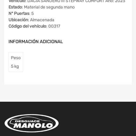
Vehículo
: DACIA SANDERO III STEPWAY COMFORT Año: 2023
Estado
: Material de segunda mano
Nº Puertas
: 5
Ubicación
: Almacenada
Código del vehículo
: 00317
INFORMACIÓN ADICIONAL
Peso
5 kg