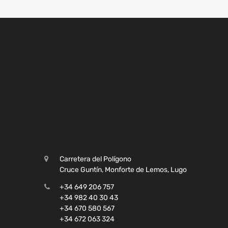
Carretera del Polígono
Cruce Guntín, Monforte de Lemos, Lugo
+34 649 206 757
+34 982 40 30 43
+34 670 580 567
+34 672 063 324
lucia@desguacemanolo.es
De lunes a viernes de 08:00 a 16:00