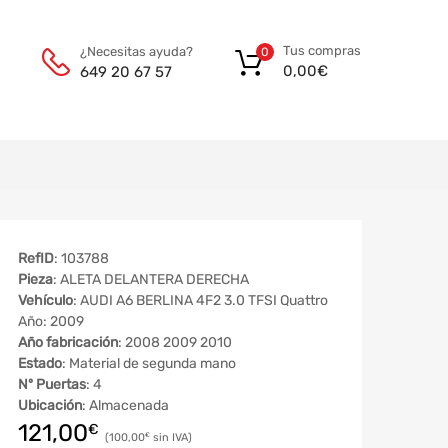
Tus compras
¿Necesitas ayuda?
0
0,00
€
649 20 67 57
RefID
: 103788
Pieza
: ALETA DELANTERA DERECHA
Vehículo
: AUDI A6 BERLINA 4F2 3.0 TFSI Quattro
Año: 2009
Año fabricación
: 2008 2009 2010
Estado
: Material de segunda mano
Nº Puertas
: 4
Ubicación
: Almacenada
121,00
€
100,00
€