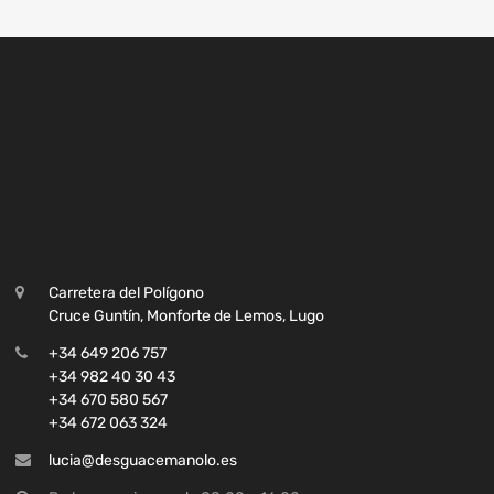
Carretera del Polígono
Cruce Guntín, Monforte de Lemos, Lugo
+34 649 206 757
+34 982 40 30 43
+34 670 580 567
+34 672 063 324
lucia@desguacemanolo.es
De lunes a viernes de 08:00 a 16:00
NUESTRAS REDES SOCIALES: