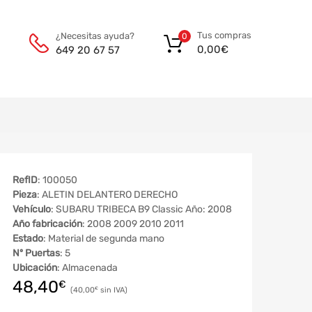
Tus compras
¿Necesitas ayuda?
0
0,00
€
649 20 67 57
RefID
: 100050
Pieza
: ALETIN DELANTERO DERECHO
Vehículo
: SUBARU TRIBECA B9 Classic Año: 2008
Año fabricación
: 2008 2009 2010 2011
Estado
: Material de segunda mano
Nº Puertas
: 5
Ubicación
: Almacenada
48,40
€
40,00
€