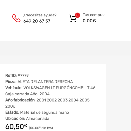
Tus compras
¿Necesitas ayuda?
0
0,00
€
649 20 67 57
RefID
: 97779
Pieza
: ALETA DELANTERA DERECHA
Vehículo
: VOLKSWAGEN LT FURGÓNCOMBI LT 46
Caja cerrada Año: 2004
Año fabricación
: 2001 2002 2003 2004 2005
2006
Estado
: Material de segunda mano
Ubicación
: Almacenada
60,50
€
50,00
€