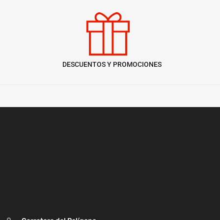
DESCUENTOS Y PROMOCIONES
Carretera del Polígono
Cruce Guntín, Monforte de Lemos, Lugo
+34 649 206 757
+34 982 40 30 43