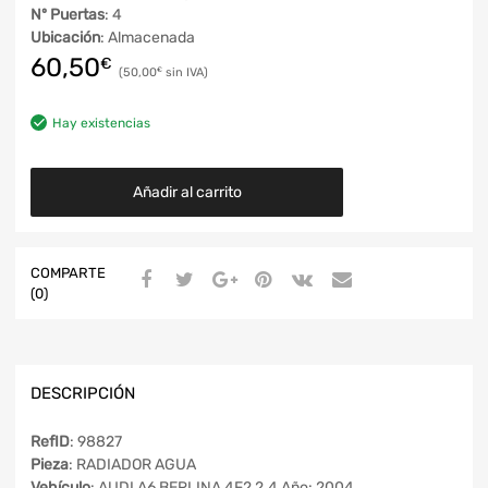
Nº Puertas
: 4
Ubicación
: Almacenada
60,50
€
50,00
€
Hay existencias
Añadir al carrito
COMPARTE
(0)
DESCRIPCIÓN
RefID
: 98827
Pieza
: RADIADOR AGUA
Vehículo
: AUDI A6 BERLINA 4F2 2.4 Año: 2004